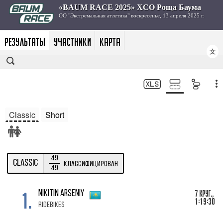
РЕЗУЛЬТАТЫ
УЧАСТНИКИ
КАРТА
文
Classic
Short
49
Classic
Классифицирован
49
1.
7 Круг.,
Nikitin Arseniy
1:19:30
RideBikes