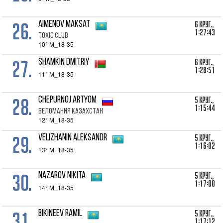
26.
6 Круг.,
Aimenov Maksat
1:27:43
Toxic Club
10° M_18-35
27.
6 Круг.,
Shamkin Dmitriy
1:28:51
11° M_18-35
28.
5 Круг.,
Chepurnoj Artyom
1:15:44
Веломания Казахстан
12° M_18-35
29.
5 Круг.,
Velizhanin Aleksandr
1:16:02
13° M_18-35
30.
5 Круг.,
Nazarov Nikita
1:17:00
14° M_18-35
31.
5 Круг.,
Bikineev Ramil
1:17:12