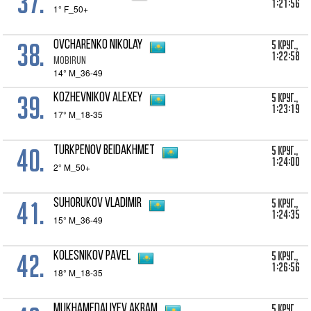
37.
1:21:56
1° F_50+
38.
5 Круг.,
Ovcharenko Nikolay
1:22:58
MobiRun
14° M_36-49
39.
5 Круг.,
Kozhevnikov Alexey
1:23:19
17° M_18-35
40.
5 Круг.,
Turkpenov Beidakhmet
1:24:00
2° M_50+
41.
5 Круг.,
Suhorukov Vladimir
1:24:35
15° M_36-49
42.
5 Круг.,
Kolesnikov Pavel
1:26:56
18° M_18-35
5 Круг.,
Mukhamedaliyev Akram