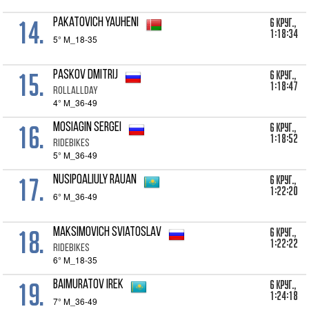
14.
6 Круг.,
Pakatovich Yauheni
1:18:34
5° M_18-35
15.
6 Круг.,
Paskov Dmitrij
1:18:47
RollAllDay
4° M_36-49
16.
6 Круг.,
Mosiagin Sergei
1:18:52
RideBikes
5° M_36-49
17.
6 Круг.,
Nusipqaliuly Rauan
1:22:20
6° M_36-49
18.
6 Круг.,
Maksimovich Sviatoslav
1:22:22
RideBikes
6° M_18-35
19.
6 Круг.,
Baimuratov Irek
1:24:18
7° M_36-49