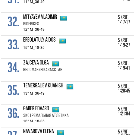
11° M_36-49
32.
5 Круг.,
Mityayev Vladimir
1:17:17
RideBikes
12° M_36-49
33.
5 Круг.,
Erbolatuly Aidos
1:19:27
15° M_18-35
34.
5 Круг.,
Zajceva Olga
1:19:41
Веломания Казахстан
35.
5 Круг.,
Temergaliev Kuanish
1:20:45
13° M_36-49
36.
5 Круг.,
Gaber Edvard
1:21:04
Экстремальная Атлетика
16° M_18-35
5 Круг.,
Navarova Elena