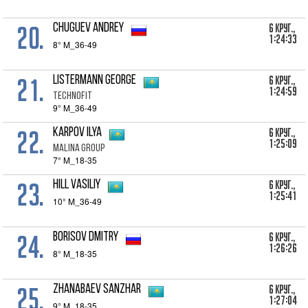
20.
6 Круг.,
Chuguev Andrey
1:24:33
8° M_36-49
21.
6 Круг.,
Listermann George
1:24:59
Technofit
9° M_36-49
22.
6 Круг.,
Karpov Ilya
1:25:09
MALINA Group
7° M_18-35
23.
6 Круг.,
Hill Vasiliy
1:25:41
10° M_36-49
24.
6 Круг.,
Borisov Dmitry
1:26:26
8° M_18-35
25.
6 Круг.,
Zhanabaev Sanzhar
1:27:04
9° M_18-35