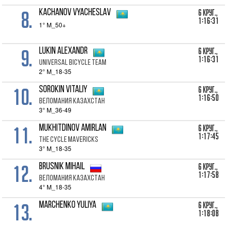
8.
6 Круг.,
KACHANOV Vyacheslav
1:16:31
1° M_50+
9.
6 Круг.,
Lukin Alexandr
1:16:31
Universal Bicycle Team
2° M_18-35
10.
6 Круг.,
Sorokin Vitaliy
1:16:50
Веломания Казахстан
3° M_36-49
11.
6 Круг.,
Mukhitdinov Amirlan
1:17:45
The Cycle Mavericks
3° M_18-35
12.
6 Круг.,
Brusnik Mihail
1:17:58
Веломания Казахстан
4° M_18-35
13.
6 Круг.,
Marchenko Yuliya
1:18:08