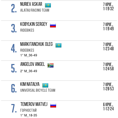
2.
7 Круг.,
Nuriev Askar
1:19:32
Alatau Racing Team
3.
7 Круг.,
Kobylkin Sergey
1:19:49
RideBikes
4.
7 Круг.,
Markitanchuk Oleg
1:23:48
RideBikes
1° M_36-49
5.
7 Круг.,
Angelov Angel
1:24:58
2° M_36-49
6.
7 Круг.,
Kim Natalya
1:28:53
Universal Bicycle Team
7.
6 Круг.,
Temerov Matvej
1:12:24
Горностай
1° M_18-35