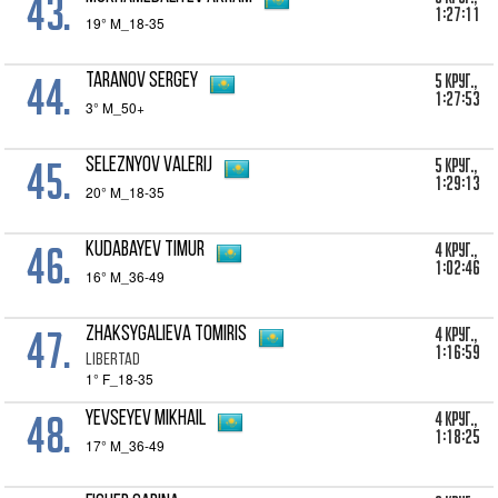
43.
1:27:11
19° M_18-35
44.
5 Круг.,
Taranov Sergey
1:27:53
3° M_50+
45.
5 Круг.,
Seleznyov Valerij
1:29:13
20° M_18-35
46.
4 Круг.,
Kudabayev Timur
1:02:46
16° M_36-49
47.
4 Круг.,
Zhaksygalieva Tomiris
1:16:59
Libertad
1° F_18-35
48.
4 Круг.,
Yevseyev Mikhail
1:18:25
17° M_36-49