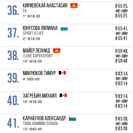
36.
8:55:25,
КИРИЕВСКАЯ Анастасия
ЕА
Чип-тайм
8:55:25
1° Ж18-39
37.
8:55:41,
ЮНУСОВА Лилиана
Sport is Life
Чип-тайм
8:55:41
2° Ж18-39
38.
8:59:48,
МАЙЕР Леонид
I Love Supersport
Чип-тайм
8:59:48
15° М18-39
39.
9:03:14,
МИКРЮКОВ Тимур
4° М50-65
Чип-тайм
9:03:14
40.
9:03:14,
ЗАГРЕБИН Михаил
16° М18-39
Чип-тайм
9:03:14
41.
9:03:38,
КАРНАУХОВ Александр
TRAIL RUNNING SCHOOL
Чип-тайм
9:03:38
13° М40-49