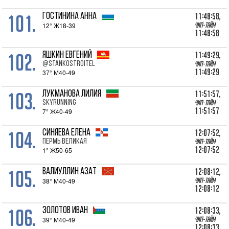
101.
11:48:58,
ГОСТИНИНА Анна
12° Ж18-39
Чип-тайм
11:48:58
102.
11:49:29,
ЯШКИН Евгений
@stankostroitel
Чип-тайм
11:49:29
37° М40-49
103.
11:51:57,
ЛУКМАНОВА Лилия
Skyrunning
Чип-тайм
11:51:57
7° Ж40-49
104.
12:07:52,
СИНЯЕВА Елена
Пермь Великая
Чип-тайм
12:07:52
1° Ж50-65
105.
12:08:12,
ВАЛИУЛЛИН Азат
38° М40-49
Чип-тайм
12:08:12
106.
12:08:33,
ЗОЛОТОВ Иван
39° М40-49
Чип-тайм
12:08:33