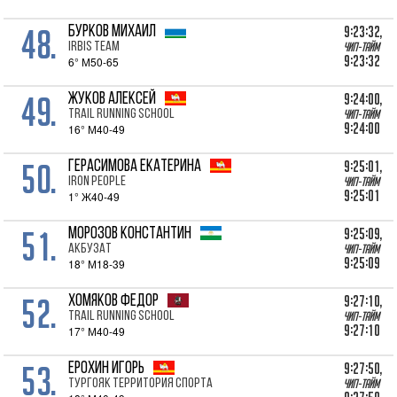
48.
9:23:32,
БУРКОВ Михаил
Irbis Team
Чип-тайм
9:23:32
6° М50-65
49.
9:24:00,
ЖУКОВ Алексей
Trail Running School
Чип-тайм
9:24:00
16° М40-49
50.
9:25:01,
ГЕРАСИМОВА Екатерина
IRON PEOPLE
Чип-тайм
9:25:01
1° Ж40-49
51.
9:25:09,
МОРОЗОВ Константин
Акбузат
Чип-тайм
9:25:09
18° М18-39
52.
9:27:10,
ХОМЯКОВ Федор
Trail Running School
Чип-тайм
9:27:10
17° М40-49
53.
9:27:50,
ЕРОХИН Игорь
Тургояк Территория Спорта
Чип-тайм