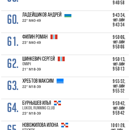
9:40:58
60.
9:43:34,
ЛАДЕЙЩИКОВ Андрей
22° М40-49
Чип-тайм
9:43:34
61.
9:50:06,
ФИЛИН Роман
23° М40-49
Чип-тайм
9:50:06
62.
9:50:13,
ШИНКЕВИЧ Сергей
Омич
Чип-тайм
9:50:13
21° М18-39
63.
9:55:32,
ХРЕБТОВ Максим
22° М18-39
Чип-тайм
9:55:32
64.
9:59:42,
БУРНЫШЕВ Илья
LUKOIL RUNNING CLUB
Чип-тайм
9:59:42
23° М18-39
65.
10:01:28,
НОВОЖИЛОВА Илона