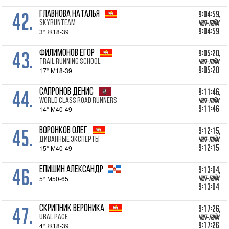
42.
9:04:59,
ГЛАВНОВА Наталья
Skyrunteam
Чип-тайм
9:04:59
3° Ж18-39
43.
9:05:20,
ФИЛИМОНОВ Егор
Trail Running School
Чип-тайм
9:05:20
17° М18-39
44.
9:11:46,
САПРОНОВ Денис
World Class Road Runners
Чип-тайм
9:11:46
14° М40-49
45.
9:12:15,
ВОРОНКОВ Олег
Диванные эксперты
Чип-тайм
9:12:15
15° М40-49
46.
9:13:04,
ЕПИШИН Александр
5° М50-65
Чип-тайм
9:13:04
47.
9:17:26,
СКРИПНИК Вероника
URAl PACE
Чип-тайм
9:17:26
4° Ж18-39