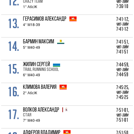
12.
CRAZY TEAM
Чип-тайм
7:36:10
1° АбсЖ
13.
7:41:12,
ГЕРАСИМОВ Александр
4° М18-39
Чип-тайм
7:41:12
14.
7:41:51,
БАРМИН Максим
5° М40-49
Чип-тайм
7:41:51
15.
7:44:59,
ЖИЛИН Сергей
Trail Running School
Чип-тайм
7:44:59
6° М40-49
16.
7:45:25,
КЛИМОВА Валерия
2° АбсЖ
Чип-тайм
7:45:25
17.
7:51:01,
ВОЛКОВ Александр
СТАЯ
Чип-тайм
7:51:01
7° М40-49
7:51:50,
АЛФЕРОВ Владимир