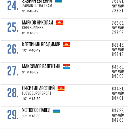
24.
7:58:21,
ЗАБНИН Евгений
Zabnin Ultra Team
Чип-тайм
7:58:21
9° М40-49
25.
7:59:06,
МАРКОВ Николай
ChelRunners
Чип-тайм
7:59:06
8° М18-39
26.
8:06:15,
КЛЕПИНИН Владимир
10° М40-49
Чип-тайм
8:06:15
27.
8:13:30,
МАКСИМОВ Валентин
9° М18-39
Чип-тайм
8:13:30
28.
8:14:31,
НИКИТИН Арсений
I Love Supersport
Чип-тайм
8:14:31
10° М18-39
29.
8:17:59,
УСТЮГОВ Павел
11° М18-39
Чип-тайм
8:17:59