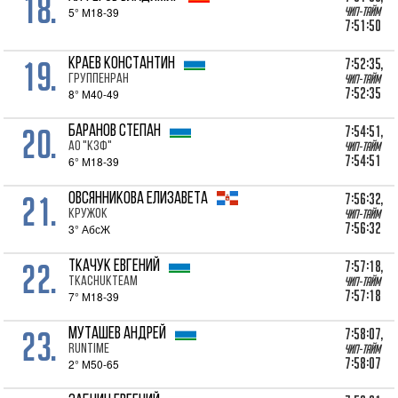
18.
5° М18-39
Чип-тайм
7:51:50
19.
7:52:35,
КРАЕВ Константин
Группенран
Чип-тайм
7:52:35
8° М40-49
20.
7:54:51,
БАРАНОВ Степан
АО "КЗФ"
Чип-тайм
7:54:51
6° М18-39
21.
7:56:32,
ОВСЯННИКОВА Елизавета
Кружок
Чип-тайм
7:56:32
3° АбсЖ
22.
7:57:18,
ТКАЧУК Евгений
TKACHUKTEAM
Чип-тайм
7:57:18
7° М18-39
23.
7:58:07,
МУТАШЕВ Андрей
Runtime
Чип-тайм
7:58:07
2° М50-65