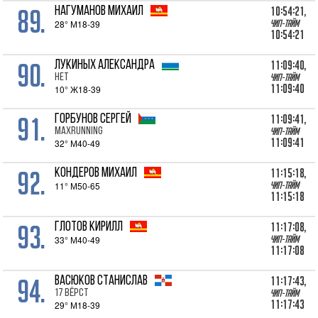
89.
10:54:21,
НАГУМАНОВ Михаил
28° М18-39
Чип-тайм
10:54:21
90.
11:09:40,
ЛУКИНЫХ Александра
нет
Чип-тайм
11:09:40
10° Ж18-39
91.
11:09:41,
ГОРБУНОВ Сергей
MAXRunning
Чип-тайм
11:09:41
32° М40-49
92.
11:15:18,
КОНДЕРОВ Михаил
11° М50-65
Чип-тайм
11:15:18
93.
11:17:08,
ГЛОТОВ Кирилл
33° М40-49
Чип-тайм
11:17:08
94.
11:17:43,
ВАСЮКОВ Станислав
17 Вёрст
Чип-тайм
11:17:43
29° М18-39