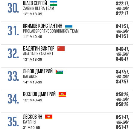
30.
8:22:17,
ШАЕВ Сергей
Zabnin Ultra Team
Чип-тайм
8:22:17
12° М18-39
31.
8:41:51,
ЯКИМОВ Константин
Prolabsport/Ogorodnikov Team
Чип-тайм
8:41:51
11° М40-49
32.
8:46:47,
БАДЯГИН Виктор
#БалашихаБежит
Чип-тайм
8:46:47
13° М18-39
33.
8:47:57,
ЛЬВОВ Дмитрий
Balance
Чип-тайм
8:47:57
14° М18-39
34.
8:50:26,
КОЗЛОВ Дмитрий
12° М40-49
Чип-тайм
8:50:26
35.
8:51:47,
ЛЕСКОВ Ян
КатЯны
Чип-тайм
8:51:47
3° М50-65