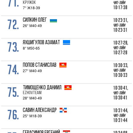
71.
Кружок
Чип-тайм
10:17:38
7° Ж18-39
72.
10:23:31,
СИЛКИН Олег
26° М40-49
Чип-тайм
10:23:31
73.
10:27:28,
ЯХШИГУЛОВ Азамат
8° М50-65
Чип-тайм
10:27:28
74.
10:30:33,
ПОПОВ Станислав
27° М40-49
Чип-тайм
10:30:33
75.
10:30:41,
ТИМОЩЕНКО Даниил
EzhovTeam
Чип-тайм
10:30:41
28° М40-49
76.
10:31:44,
САВИН Александр
25° М18-39
Чип-тайм
10:31:44