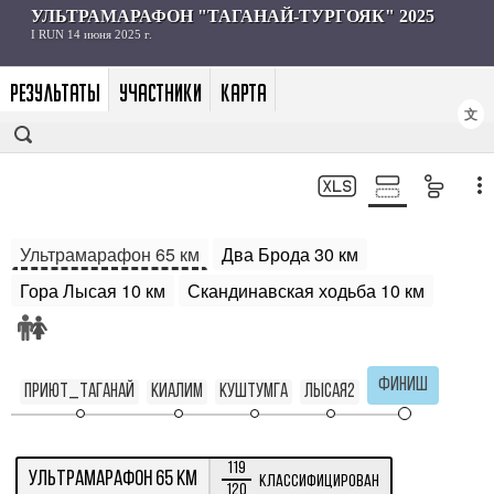
РЕЗУЛЬТАТЫ
УЧАСТНИКИ
КАРТА
文
Ультрамарафон 65 км
Два Брода 30 км
Гора Лысая 10 км
Скандинавская ходьба 10 км
Финиш
Приют_Таганай
Киалим
Куштумга
Лысая2
119
Ультрамарафон 65 км
Классифицирован
120