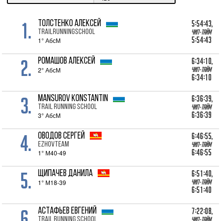
1.
5:54:43,
ТОЛСТЕНКО Алексей
Trailrunningschool
Чип-тайм
5:54:43
1° АбсМ
2.
6:34:10,
РОМАШОВ Алексей
2° АбсМ
Чип-тайм
6:34:10
3.
6:36:39,
MANSUROV Konstantin
Trail Running School
Чип-тайм
6:36:39
3° АбсМ
4.
6:46:55,
ОВОДОВ Сергей
Ezhovteam
Чип-тайм
6:46:55
1° М40-49
5.
6:51:40,
ЩИПАЧЕВ Данила
1° М18-39
Чип-тайм
6:51:40
6.
7:22:08,
АСТАФЬЕВ Евгений
Trail Running School
Чип-тайм