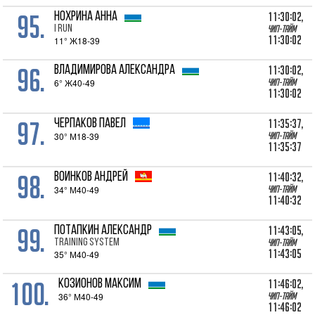
95.
11:30:02,
НОХРИНА Анна
I RUN
Чип-тайм
11:30:02
11° Ж18-39
96.
11:30:02,
ВЛАДИМИРОВА Александра
6° Ж40-49
Чип-тайм
11:30:02
97.
11:35:37,
ЧЕРПАКОВ Павел
30° М18-39
Чип-тайм
11:35:37
98.
11:40:32,
ВОИНКОВ Андрей
34° М40-49
Чип-тайм
11:40:32
99.
11:43:05,
ПОТАПКИН Александр
Training System
Чип-тайм
11:43:05
35° М40-49
100.
11:46:02,
КОЗИОНОВ Максим
36° М40-49
Чип-тайм
11:46:02