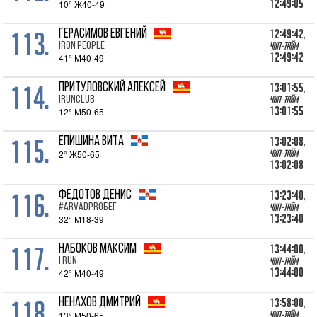
12:49:05
10° Ж40-49
113.
12:49:42,
ГЕРАСИМОВ Евгений
IRON PEOPLE
Чип-тайм
12:49:42
41° М40-49
114.
13:01:55,
ПРИТУЛОВСКИЙ Алексей
IRunClub
Чип-тайм
13:01:55
12° М50-65
115.
13:02:08,
ЕПИШИНА Вита
2° Ж50-65
Чип-тайм
13:02:08
116.
13:23:40,
ФЕДОТОВ Денис
#ArvadPROбег
Чип-тайм
13:23:40
32° М18-39
117.
13:44:00,
НАБОКОВ Максим
I RUN
Чип-тайм
13:44:00
42° М40-49
118.
13:58:00,
НЕНАХОВ Дмитрий
13° М50-65
Чип-тайм