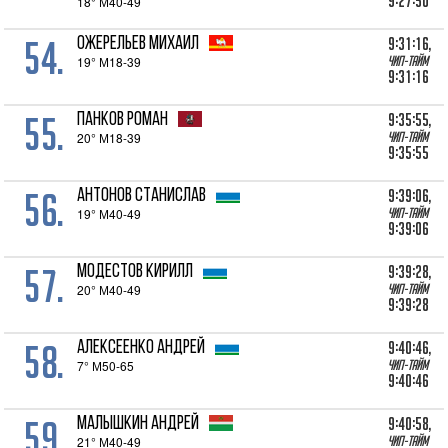
9:27:50
18° М40-49
54.
9:31:16,
ОЖЕРЕЛЬЕВ Михаил
19° М18-39
Чип-тайм
9:31:16
55.
9:35:55,
ПАНКОВ Роман
20° М18-39
Чип-тайм
9:35:55
56.
9:39:06,
АНТОНОВ Станислав
19° М40-49
Чип-тайм
9:39:06
57.
9:39:28,
МОДЕСТОВ Кирилл
20° М40-49
Чип-тайм
9:39:28
58.
9:40:46,
АЛЕКСЕЕНКО Андрей
7° М50-65
Чип-тайм
9:40:46
59.
9:40:58,
МАЛЫШКИН Андрей
21° М40-49
Чип-тайм