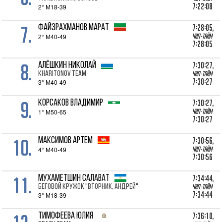
7:22:08
2° М18-39
7.
7:28:05,
ФАЙЗРАХМАНОВ Марат
2° М40-49
Чип-тайм
7:28:05
8.
7:30:27,
АЛЁШКИН Николай
Kharitonov Team
Чип-тайм
7:30:27
3° М40-49
9.
7:30:27,
КОРСАКОВ Владимир
1° М50-65
Чип-тайм
7:30:27
10.
7:30:56,
МАКСИМОВ Артем
4° М40-49
Чип-тайм
7:30:56
11.
7:34:44,
МУХАМЕТШИН Салават
беговой кружок "Вторник, Андрей"
Чип-тайм
7:34:44
3° М18-39
7:36:10,
ТИМОФЕЕВА Юлия