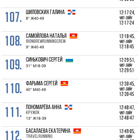
107.
12:17:24,
ШИЛОВСКИХ Галина
8° Ж40-49
Чип-тайм
12:17:24
108.
12:18:45,
САМОЙЛОВА Наталья
IronBrewRunningCrew
Чип-тайм
12:18:45
9° Ж40-49
109.
12:29:51,
СИНЬКОВИЧ Сергей
31° М18-39
Чип-тайм
12:29:51
110.
12:30:45,
ФАРЫМА Сергей
40° М40-49
Чип-тайм
12:30:45
111.
12:48:47,
ПОНОМАРЁВА Анна
Кружок
Чип-тайм
12:48:47
13° Ж18-39
112.
12:49:05,
БАСАЛАЕВА Екатерина
TravelRunninq
Чип-тайм