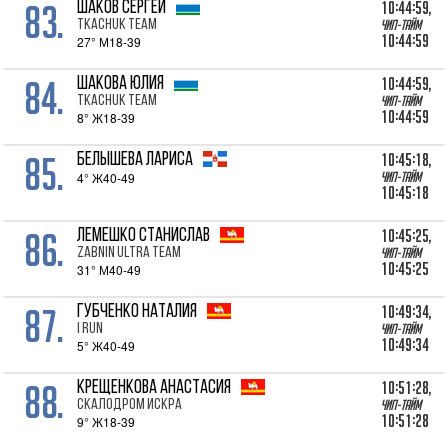
83.
10:44:59,
ШАКОВ Сергей
Tkachuk Team
Чип-тайм
10:44:59
27° М18-39
84.
10:44:59,
ШАКОВА Юлия
Tkachuk Team
Чип-тайм
10:44:59
8° Ж18-39
85.
10:45:18,
БЕЛЫШЕВА Лариса
4° Ж40-49
Чип-тайм
10:45:18
86.
10:45:25,
ЛЕМЕШКО Станислав
Zabnin Ultra Team
Чип-тайм
10:45:25
31° М40-49
87.
10:49:34,
ГУБЧЕНКО Наталия
I RUN
Чип-тайм
10:49:34
5° Ж40-49
88.
10:51:28,
КРЕЩЕНКОВА Анастасия
Скалодром Искра
Чип-тайм
10:51:28
9° Ж18-39