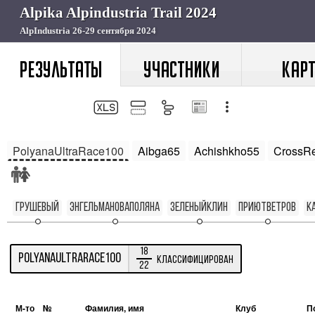
РЕЗУЛЬТАТЫ
УЧАСТНИКИ
КАРТ
PolyanaUltraRace100
Aibga65
Achishkho55
CrossRe
Грушевый
ЭнгельмановаПоляна
ЗеленыйКлин
ПриютВетров
К
18
PolyanaUltraRace100
Классифицирован
22
М-то
№
Фамилия, имя
Клуб
П