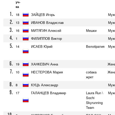
уч-
ка
1.
18
ЗАЙЦЕВ Игорь
Муж
2.
13
ИВАНОВ Владислав
Муж
3.
16
МИТЯГИН Алексей
Мешки
Муж
4.
1
ФИЛИППОВ Виктор
Муж
5.
14
ИСАЕВ Юрий
Велобратия
Муж
6.
19
ХАНКЕВИЧ Анна
Жен
7.
10
НЕСТЕРОВА Мария
собака
Жен
жрет
8.
8
КУЦЬ Александр
Муж
9.
17
ГАЛАНЦЕВ Владимир
Laura Run \
Муж
Sochi
Skyrunning
Team
10.