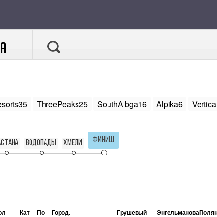
А
sorts35
ThreePeaks25
SouthAibga16
Alpika6
Vertic
Финиш
астана
Водопады
Хмели
ол
Кат
По
Город.
Грушевый
ЭнгельмановаПоля