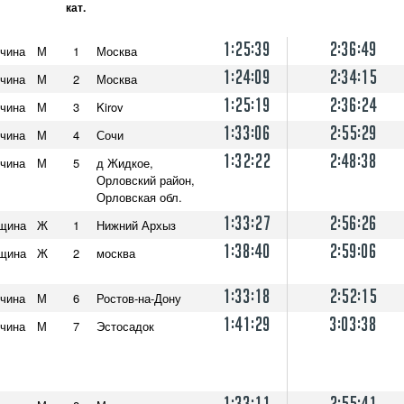
кат.
1:25:39
2:36:49
чина
М
1
Москва
1:24:09
2:34:15
чина
М
2
Москва
1:25:19
2:36:24
чина
М
3
Kirov
1:33:06
2:55:29
чина
М
4
Сочи
1:32:22
2:48:38
чина
М
5
д Жидкое,
Орловский район,
Орловская обл.
1:33:27
2:56:26
щина
Ж
1
Нижний Архыз
1:38:40
2:59:06
щина
Ж
2
москва
1:33:18
2:52:15
чина
М
6
Ростов-на-Дону
1:41:29
3:03:38
чина
М
7
Эстосадок
1:33:11
2:55:41