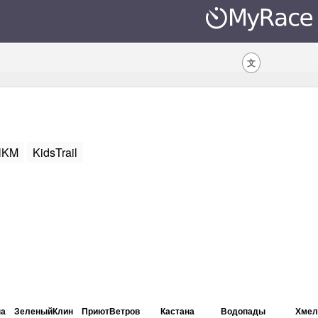
文
alKM
KidsTrail
на
ЗеленыйКлин
ПриютВетров
Кастана
Водопады
Хмел