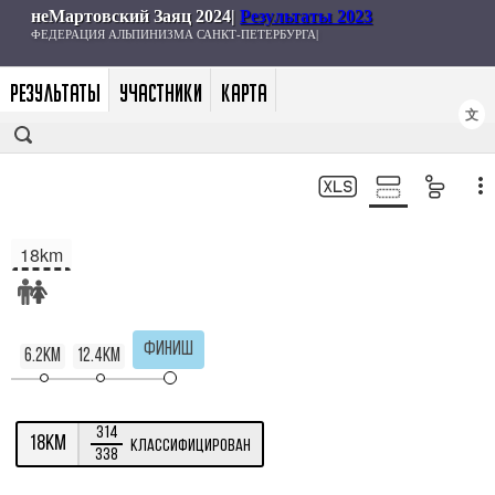
РЕЗУЛЬТАТЫ
УЧАСТНИКИ
КАРТА
文
18km
Финиш
6.2km
12.4km
314
18km
Классифицирован
338