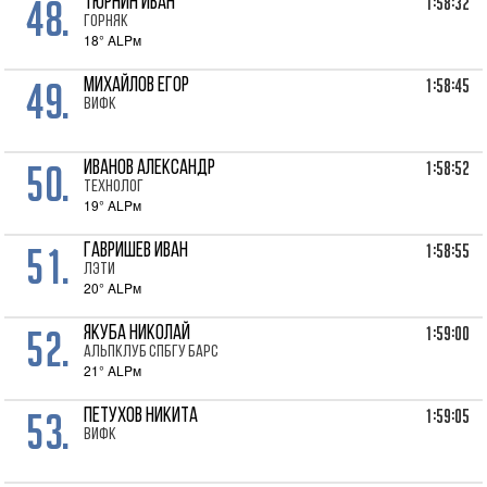
48.
1:58:32
ТЮРНИН Иван
Горняк
18° ALPм
49.
1:58:45
МИХАЙЛОВ Егор
ВИФК
50.
1:58:52
ИВАНОВ Александр
Технолог
19° ALPм
51.
1:58:55
ГАВРИШЕВ Иван
ЛЭТИ
20° ALPм
52.
1:59:00
ЯКУБА Николай
Альпклуб СПбГУ Барс
21° ALPм
53.
1:59:05
ПЕТУХОВ Никита
ВИФК