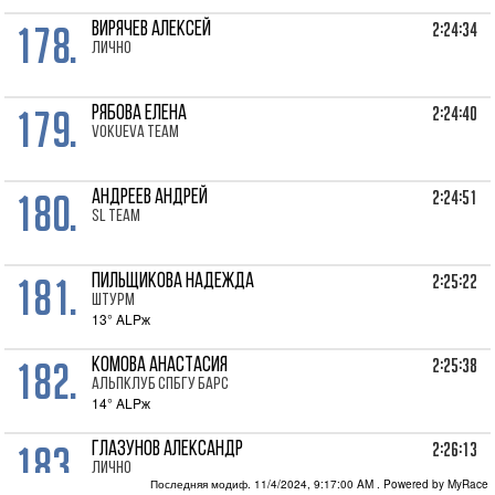
178.
2:24:34
ВИРЯЧЕВ Алексей
лично
179.
2:24:40
РЯБОВА Елена
VOKUEVA TEAM
180.
2:24:51
АНДРЕЕВ Андрей
SL Team
181.
2:25:22
ПИЛЬЩИКОВА Надежда
Штурм
13° ALPж
182.
2:25:38
КОМОВА Анастасия
Альпклуб СПбГУ Барс
14° ALPж
183.
2:26:13
ГЛАЗУНОВ Александр
лично
Последняя модиф. 11/4/2024, 9:17:00 AM
. Powered by MyRace