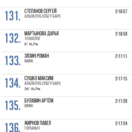
131.
2:16:57
СТЕПАНОВ Сергей
Альпклуб СПбГУ Барс
132.
2:16:59
МАРТЫНОВА Дарья
Технолог
8° ALPж
133.
2:17:11
ЗЯЗИН Роман
ВИФК
134.
2:17:15
СУШКО Максим
Альпклуб СПбГУ Барс
36° ALPм
135.
2:17:20
БУЛАВИН Артём
ВИФК
136.
2:17:24
ЖИРНОВ Павел
Горыныч