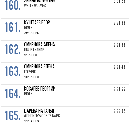
160.
2:21:28
ЗИМИН Валентин
WHITE WOLVES
161.
2:21:33
КУШТАЕВ Егор
ВИФК
38° ALPм
162.
2:21:38
СМИРНОВА Алена
Политехник
9° ALPж
163.
2:21:43
СМИРНОВА Елена
Горняк
10° ALPж
164.
2:21:55
КОСАРЕВ Георгий
ВИФК
165.
2:22:02
ЦАРЕВА Наталья
Альпклуб СПбГУ Барс
11° ALPж