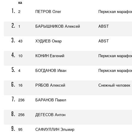
ка
1.
2
ПЕТРОВ Олег
Пермская марафо
2.
1
БАРЫШНИКОВ Алексей
ABST
3.
43
ХУДИЕВ Омар
ABST
4.
10
КОНИН Евгений
Пермская марафо
5.
4
БОГДАНОВ Иван
Пермская марафо
6.
16
РЯБОВ Алексей
Снежный человек
7.
236
БАРАНОВ Павел
8.
256
ДЕГЕСОВ Антон
9.
95
САФИУЛЛИН Эльмир