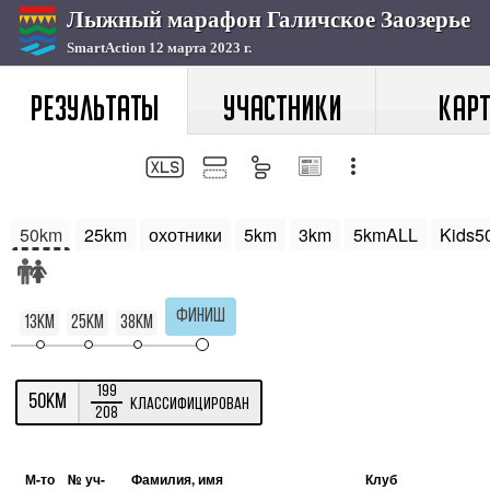
РЕЗУЛЬТАТЫ
УЧАСТНИКИ
КАРТ
50km
25km
охотники
5km
3km
5kmALL
Kids5
Финиш
13km
25km
38km
199
50km
Классифицирован
208
М-то
№ уч-
Фамилия, имя
Клуб