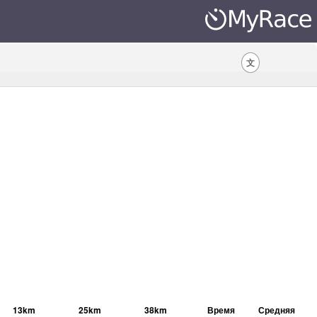
文
13km
25km
38km
Время
Средняя