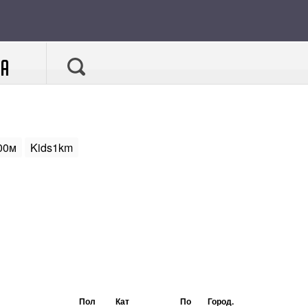
А
00м
Kids1km
Пол
Кат
По
Город.