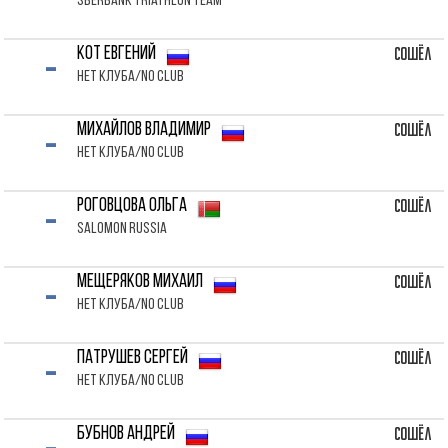
SBERBANK Triathlon Team
-
Сошёл
КОТ Евгений
Нет клуба/No club
-
Сошёл
МИХАЙЛОВ Владимир
Нет клуба/No club
-
Сошёл
РОГОВЦОВА Ольга
Salomon Russia
-
Сошёл
МЕЩЕРЯКОВ Михаил
Нет клуба/No club
-
Сошёл
ПАТРУШЕВ Сергей
Нет клуба/No club
Сошёл
БУБНОВ Андрей