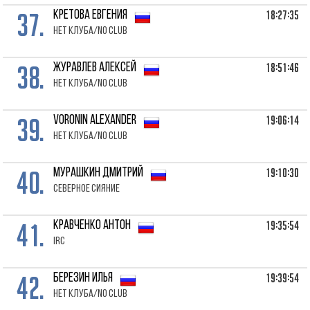
37.
18:27:35
КРЕТОВА Евгения
Нет клуба/No club
38.
18:51:46
ЖУРАВЛЕВ Алексей
Нет клуба/No club
39.
19:06:14
VORONIN Alexander
Нет клуба/No club
40.
19:10:30
МУРАШКИН Дмитрий
Северное Сияние
41.
19:35:54
КРАВЧЕНКО Антон
IRC
42.
19:39:54
БЕРЕЗИН Илья
Нет клуба/No club