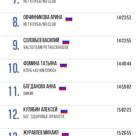
Нет клуба/No club
8.
14:23:53
ОВЧИННИКОВА Арина
Нет клуба/No club
9.
14:23:55
СОЛОВЬЕВ Василий
ValsoTeam.Petrozavodsk
10.
14:40:44
ФОМИНА Татьяна
Клуб «42 км плюс»
11.
14:59:02
БОГДАНОВА Анна
Dикие
12.
15:02:23
КУЛЯБИН Алексей
Бег, здоровье, красота
15:26:55
ЖУРАВЛЕВ Михаил